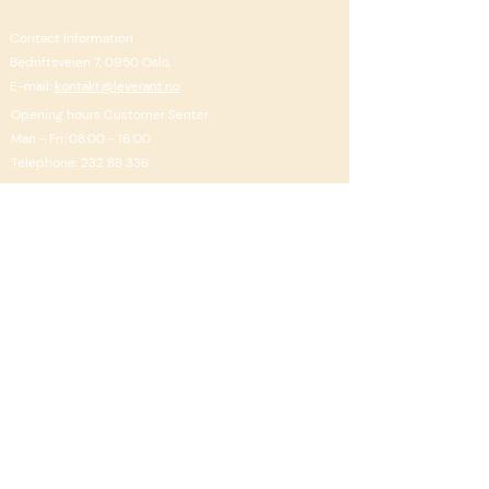
Contact Information
Bedriftsveien 7, 0950 Oslo,
E-mail:
kontakt@leverant.no
Opening hours Customer Senter
Man - Fri: 08:00 - 16:00
Telephone: 232 88 336
Newsletter
Sign up!
​Read more Information cookies (cookies)
here
Read more about statement of responsebility and
privacy
here
Questions about the website, contact
admin