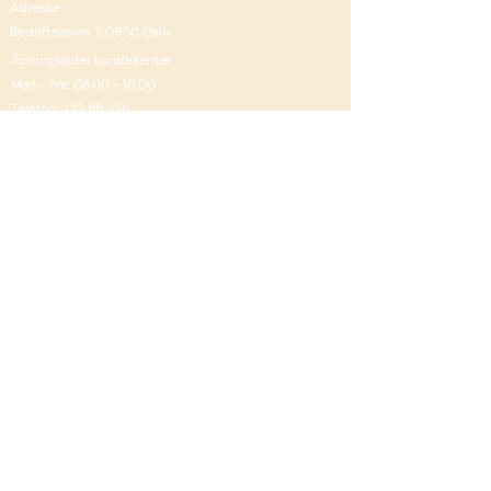
Adresse
Bedriftsveien 7, 0950 Oslo
Åpningstider kundesenter
Man - Fre: 08:00 - 16:00
Telefon: 232 88 336
Nyhetsbrev
Meld på!
Les mer Informasjonskapser (cookies)
her
Les mer om ansvarserklæring og personvern
her
Spørsmål om nettsiden, kontakt
admin
Smak mer Norge driftes av
Leverant
, en enhet i
TINE